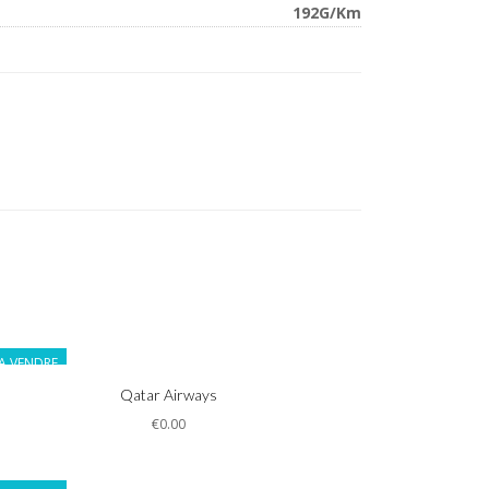
192G/Km
A VENDRE
Informations
Qatar Airways
€0.00