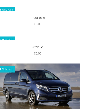
A VENDRE
Informations
Indonesie
€0.00
A VENDRE
Informations
Afrique
€0.00
A VENDRE