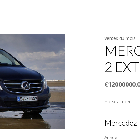
URES & CHAUFFEURS
LOCATIONS SELF-DRIVE
AGENCE DE VOYA
Ventes du mois
MERC
2 EX
€12000000.
DESCRIPTION
Mercedez
Année