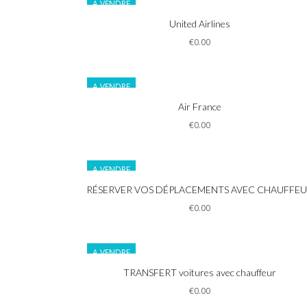
A VENDRE
Informations
United Airlines
€0.00
A VENDRE
Informations
Air France
€0.00
A VENDRE
Informations
RÉSERVER VOS DÉPLACEMENTS AVEC CHAUFFE
€0.00
A VENDRE
Informations
TRANSFERT voitures avec chauffeur
€0.00