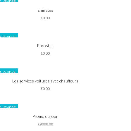
A VENDRE
Informations
Emirates
€0.00
A VENDRE
Informations
Eurostar
€0.00
A VENDRE
Informations
Les services voitures avec chauffeurs
€0.00
A VENDRE
Informations
Promo du jour
€9000.00