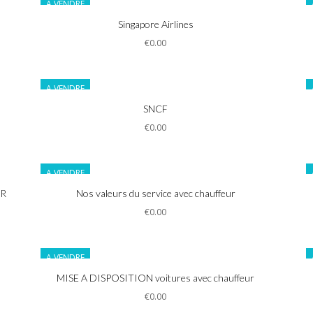
A VENDRE
Informations
Singapore Airlines
€0.00
A VENDRE
Informations
SNCF
€0.00
A VENDRE
Informations
UR
Nos valeurs du service avec chauffeur
€0.00
A VENDRE
Informations
MISE A DISPOSITION voitures avec chauffeur
€0.00