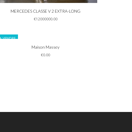
Informations
MERCEDES CLASSE V 2 EXTRA-LONG
€12000000.00
A VENDRE
Informations
Maison Massey
€0.00