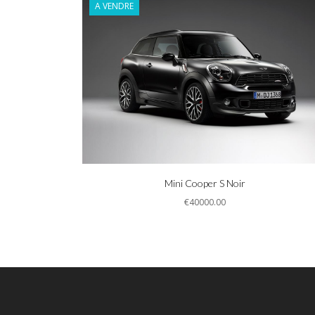
A VENDRE
Informations
Mini Cooper S Noir
€40000.00