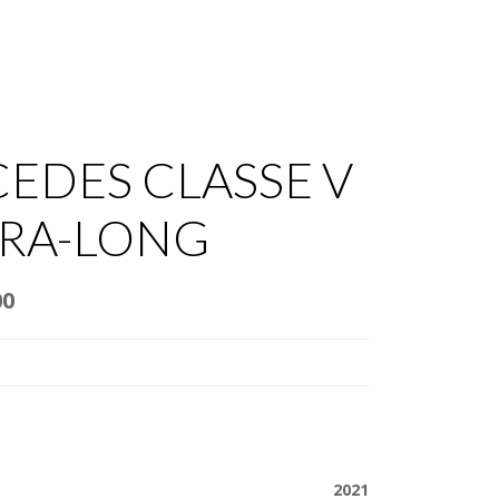
GES
PROFESSIONEL
CONTACT
EN
EDES CLASSE V
TRA-LONG
00
2021