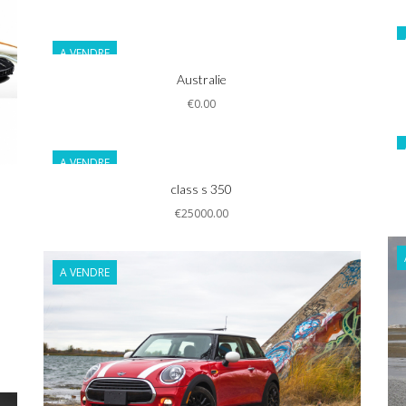
A VENDRE
Informations
Australie
€0.00
A VENDRE
Informations
class s 350
€25000.00
A VENDRE