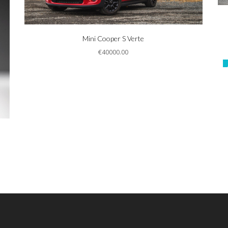
Informations
Mini Cooper S Verte
€40000.00