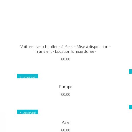
Informations
Voiture avec chauffeur à Paris - Mise à disposition -
Transfert - Location longue durée -
€0.00
A VENDRE
Informations
Europe
€0.00
A VENDRE
Informations
Asie
€0.00