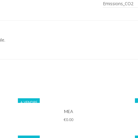
Emissions_CO2
le.
A VENDRE
Informations
MEA
€0.00