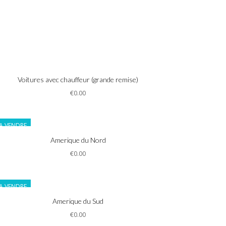
Informations
Voitures avec chauffeur (grande remise)
€0.00
A VENDRE
Informations
Amerique du Nord
€0.00
A VENDRE
Informations
Amerique du Sud
€0.00