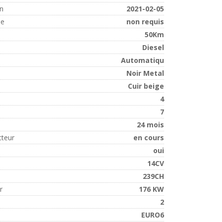
on
2021-02-05
ue
non requis
50Km
Diesel
Automatiqu
Noir Metal
Cuir beige
4
7
24 mois
cteur
en cours
oui
14CV
239CH
r
176 KW
2
EURO6