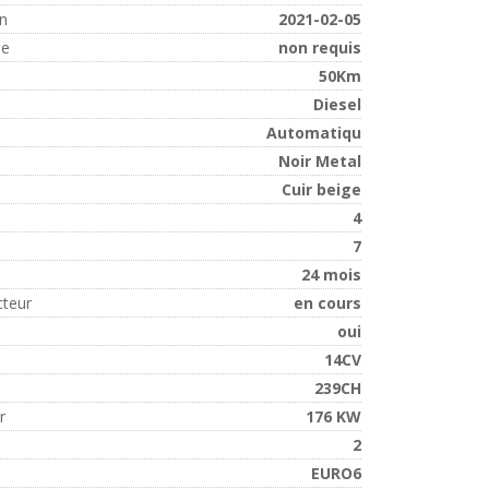
on
2021-02-05
ue
non requis
50Km
Diesel
Automatiqu
Noir Metal
Cuir beige
4
7
24 mois
cteur
en cours
oui
14CV
239CH
r
176 KW
2
EURO6