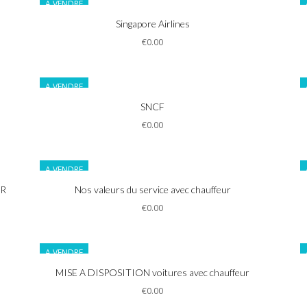
A VENDRE
Informations
Singapore Airlines
€0.00
A VENDRE
Informations
SNCF
€0.00
A VENDRE
Informations
UR
Nos valeurs du service avec chauffeur
€0.00
A VENDRE
Informations
MISE A DISPOSITION voitures avec chauffeur
€0.00