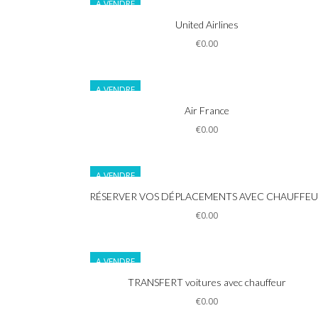
A VENDRE
Informations
United Airlines
€0.00
A VENDRE
Informations
Air France
€0.00
A VENDRE
Informations
RÉSERVER VOS DÉPLACEMENTS AVEC CHAUFFE
€0.00
A VENDRE
Informations
TRANSFERT voitures avec chauffeur
€0.00