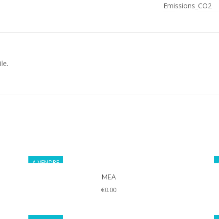
Emissions_CO2
le.
A VENDRE
Informations
MEA
€0.00