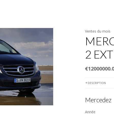
URES & CHAUFFEURS
LOCATIONS SELF-DRIVE
AGENCE DE VOYA
Ventes du mois
MERC
2 EX
€12000000.
DESCRIPTION
Mercedez
Année