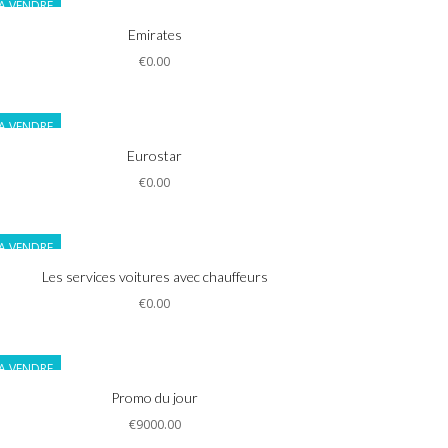
A VENDRE
Informations
Emirates
€0.00
A VENDRE
Informations
Eurostar
€0.00
A VENDRE
Informations
Les services voitures avec chauffeurs
€0.00
A VENDRE
Informations
Promo du jour
€9000.00