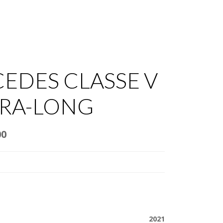
GES
PROFESSIONEL
CONTACT
EN
EDES CLASSE V
TRA-LONG
00
2021