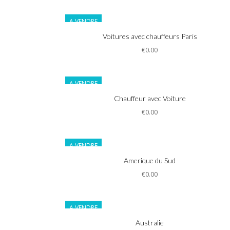
A VENDRE
Informations
Voitures avec chauffeurs Paris
€0.00
A VENDRE
Informations
Chauffeur avec Voiture
€0.00
A VENDRE
Informations
Amerique du Sud
€0.00
A VENDRE
Informations
Australie