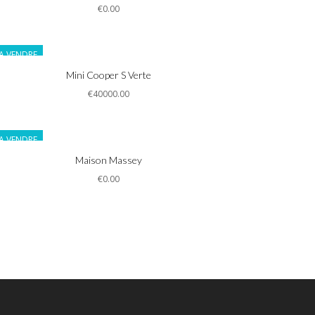
€0.00
A VENDRE
Informations
Mini Cooper S Verte
€40000.00
A VENDRE
Informations
Maison Massey
€0.00