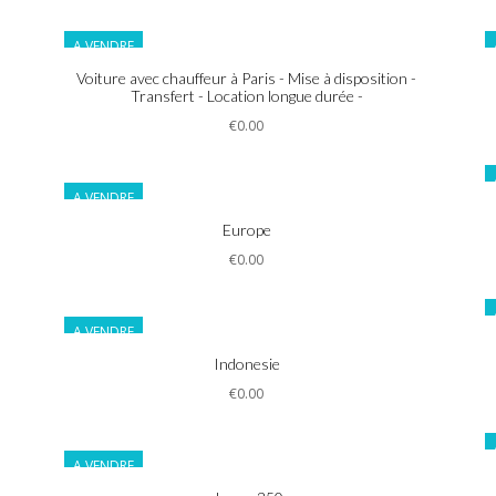
A VENDRE
Informations
Voiture avec chauffeur à Paris - Mise à disposition -
Transfert - Location longue durée -
€0.00
A VENDRE
Informations
Europe
€0.00
A VENDRE
Informations
Indonesie
€0.00
A VENDRE
Informations