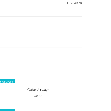
192G/Km
A VENDRE
Informations
Qatar Airways
€0.00