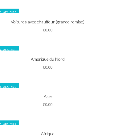
A VENDRE
Informations
Voitures avec chauffeur (grande remise)
€0.00
A VENDRE
Informations
Amerique du Nord
€0.00
A VENDRE
Informations
Asie
€0.00
A VENDRE
Informations
Afrique