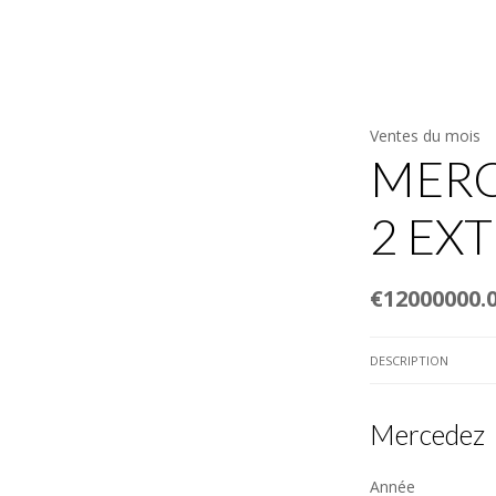
TURES & CHAUFFEURS
LOCATIONS SELF-DRIVE
AGENCE DE VOY
Ventes du mois
MERC
2 EX
€12000000.
DESCRIPTION
Mercedez
Année