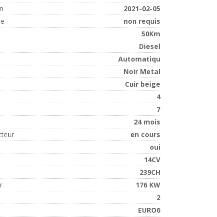
on
2021-02-05
ue
non requis
50Km
Diesel
Automatiqu
Noir Metal
Cuir beige
4
7
24 mois
cteur
en cours
oui
14CV
239CH
r
176 KW
2
EURO6